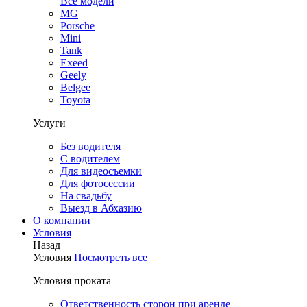
Все модели
MG
Porsche
Mini
Tank
Exeed
Geely
Belgee
Toyota
Услуги
Без водителя
С водителем
Для видеосъемки
Для фотосессии
На свадьбу
Выезд в Абхазию
О компании
Условия
Назад
Условия
Посмотреть все
Условия проката
Ответственность сторон при аренде