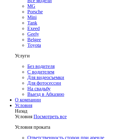
Все модели
MG
Porsche
Mini
Tank
Exeed
Geely
Belgee
Toyota
Услуги
Без водителя
С водителем
Для видеосъемки
Для фотосессии
На свадьбу
Выезд в Абхазию
О компании
Условия
Назад
Условия
Посмотреть все
Условия проката
Ответственность сторон при аренде