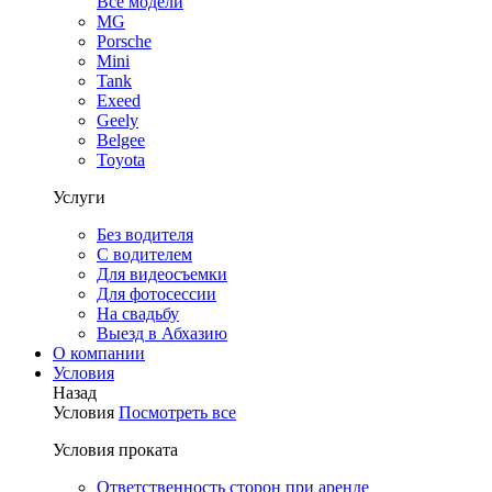
Все модели
MG
Porsche
Mini
Tank
Exeed
Geely
Belgee
Toyota
Услуги
Без водителя
С водителем
Для видеосъемки
Для фотосессии
На свадьбу
Выезд в Абхазию
О компании
Условия
Назад
Условия
Посмотреть все
Условия проката
Ответственность сторон при аренде