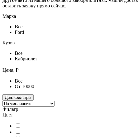
другое авто из нашего большого выбора элитных машин достави
оставить заявку прямо сейчас.
Марка
Все
Ford
Кузов
Все
Кабриолет
Цена, ₽
Все
От 10000
Доп. фильтры
Фильтр
Цвет