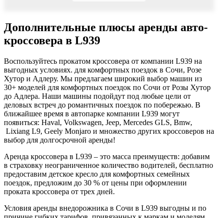
Дополнительные плюсы аренды авто-
кроссовера в L939
Воспользуйтесь
прокатом кроссовера
от
компании
L939 на
выгодных условиях
. для комфортных поездок в
Сочи, Розе
Хутор и Адлеру
. Мы предлагаем
широкий выбор машин
из
30+ моделей для комфортных поездок по Сочи от Розы Хутор
до Адлера. Наши машины подойдут под любые цели от
деловых встреч до романтичных
поездок
по побережью. В
ближайшее время в автопарке компании L939 могут
появиться: Haval, Volkswagen, Jeep, Mercedes GLS, Bmw
,
Lixiang L9, Geely Monjaro
и множество других кроссоверов на
выбор для долгосрочной аренды!
Аренда кроссовера
в L939 – это масса преимуществ: добавим
в страховку неограниченное количество водителей, бесплатно
предоставим детское кресло для комфортных семейных
поездок
, предложим до 30 % от цены при оформлении
проката кроссовера
от трех дней.
Условия аренды
внедорожника
в
Сочи
в L939 выгодны и по
причине гибких тарифов, привязанных к маркам и моделям