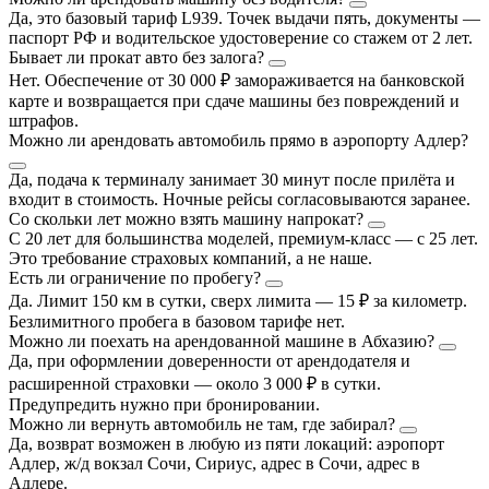
Да, это базовый тариф L939. Точек выдачи пять, документы —
паспорт РФ и водительское удостоверение со стажем от 2 лет.
Бывает ли прокат авто без залога?
Нет. Обеспечение от 30 000 ₽ замораживается на банковской
карте и возвращается при сдаче машины без повреждений и
штрафов.
Можно ли арендовать автомобиль прямо в аэропорту Адлер?
Да, подача к терминалу занимает 30 минут после прилёта и
входит в стоимость. Ночные рейсы согласовываются заранее.
Со скольки лет можно взять машину напрокат?
С 20 лет для большинства моделей, премиум-класс — с 25 лет.
Это требование страховых компаний, а не наше.
Есть ли ограничение по пробегу?
Да. Лимит 150 км в сутки, сверх лимита — 15 ₽ за километр.
Безлимитного пробега в базовом тарифе нет.
Можно ли поехать на арендованной машине в Абхазию?
Да, при оформлении доверенности от арендодателя и
расширенной страховки — около 3 000 ₽ в сутки.
Предупредить нужно при бронировании.
Можно ли вернуть автомобиль не там, где забирал?
Да, возврат возможен в любую из пяти локаций: аэропорт
Адлер, ж/д вокзал Сочи, Сириус, адрес в Сочи, адрес в
Адлере.