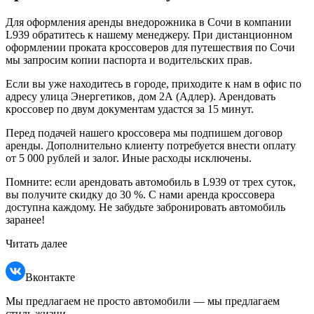
Для оформления
аренды внедорожника
в
Сочи
в
компании
L939 обратитесь к нашему менеджеру. При дистанционном
оформлении
проката кроссоверов
для
путешествия
по
Сочи
мы запросим копии паспорта и водительских прав.
Если вы уже находитесь в городе, приходите к нам в офис по
адресу улица Энергетиков, дом 2А (Адлер).
Арендовать
кроссовер
по двум документам удастся за 15 минут.
Перед подачей нашего
кроссовера
мы подпишем
договор
аренды
. Дополнительно клиенту потребуется внести оплату
от 5 000 рублей и залог. Иные расходы исключены.
Помните: если
арендовать автомобиль
в L939 от трех суток,
вы получите скидку до 30 %. С нами
аренда кроссовера
доступна каждому. Не забудьте забронировать автомобиль
заранее!
Читать далее
Вконтакте
Мы предлагаем не просто автомобили — мы предлагаем
стиль жизни