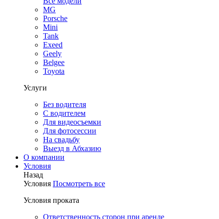
Все модели
MG
Porsche
Mini
Tank
Exeed
Geely
Belgee
Toyota
Услуги
Без водителя
С водителем
Для видеосъемки
Для фотосессии
На свадьбу
Выезд в Абхазию
О компании
Условия
Назад
Условия
Посмотреть все
Условия проката
Ответственность сторон при аренде