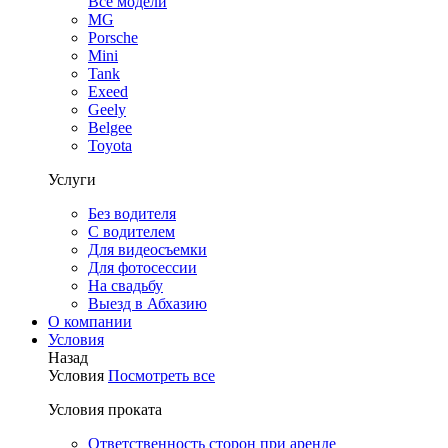
Все модели
MG
Porsche
Mini
Tank
Exeed
Geely
Belgee
Toyota
Услуги
Без водителя
С водителем
Для видеосъемки
Для фотосессии
На свадьбу
Выезд в Абхазию
О компании
Условия
Назад
Условия
Посмотреть все
Условия проката
Ответственность сторон при аренде