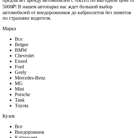
предлагает
аренду автомобилей с АКПП
по выгодной цене от
5000₽! В нашем автопарке вас ждет большой выбор
автомобилей от внедорожников до кабриолетов без лимитов
по страховке водителя.
Марка
Все
Belgee
BMW
Chevrolet
Exeed
Ford
Geely
Mercedes-Benz
MG
Mini
Porsche
Tank
Toyota
Кузов
Все
Внедорожник
Кабриолет