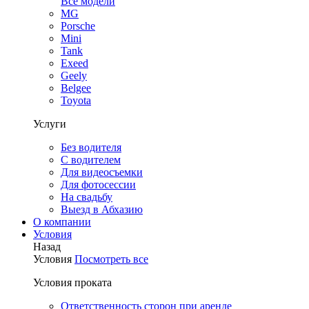
Все модели
MG
Porsche
Mini
Tank
Exeed
Geely
Belgee
Toyota
Услуги
Без водителя
С водителем
Для видеосъемки
Для фотосессии
На свадьбу
Выезд в Абхазию
О компании
Условия
Назад
Условия
Посмотреть все
Условия проката
Ответственность сторон при аренде