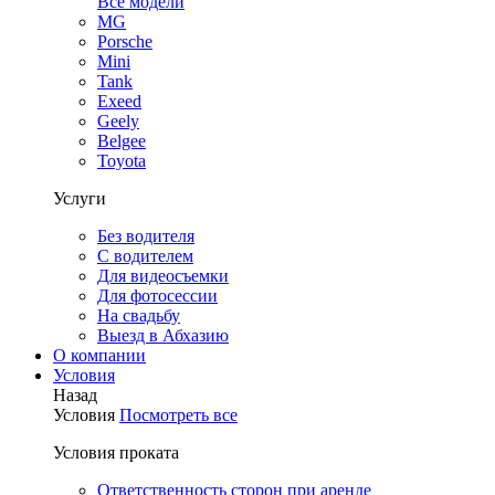
Все модели
MG
Porsche
Mini
Tank
Exeed
Geely
Belgee
Toyota
Услуги
Без водителя
С водителем
Для видеосъемки
Для фотосессии
На свадьбу
Выезд в Абхазию
О компании
Условия
Назад
Условия
Посмотреть все
Условия проката
Ответственность сторон при аренде