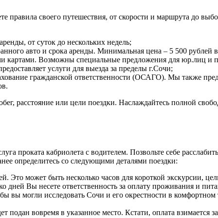
ете правила своего путешествия, от скорости и маршрута до вы
ренды, от суток до нескольких недель;
нного авто и срока аренды. Минимальная цена ‒ 5 500 рублей в
 картами. Возможны специальные предложения для юр.лиц и п
редоставляет услуги для выезда за пределы г.Сочи;
рахование гражданской ответственности (ОСАГО). Мы также пред
ов.
робег, расстояние или цели поездки. Наслаждайтесь полной сво
услуга проката кабриолета с водителем. Позвольте себе расслабит
анее определитесь со следующими деталями поездки:
ей. Это может быть несколько часов для короткой экскурсии, ц
ько дней Вы несете ответственность за оплату проживания и пита
ы вы могли исследовать Сочи и его окрестности в комфортном т
т подан вовремя в указанное место. Кстати, оплата взимается за