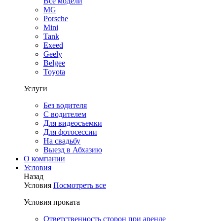
Все модели
MG
Porsche
Mini
Tank
Exeed
Geely
Belgee
Toyota
Услуги
Без водителя
С водителем
Для видеосъемки
Для фотосессии
На свадьбу
Выезд в Абхазию
О компании
Условия
Назад
Условия
Посмотреть все
Условия проката
Ответственность сторон при аренде