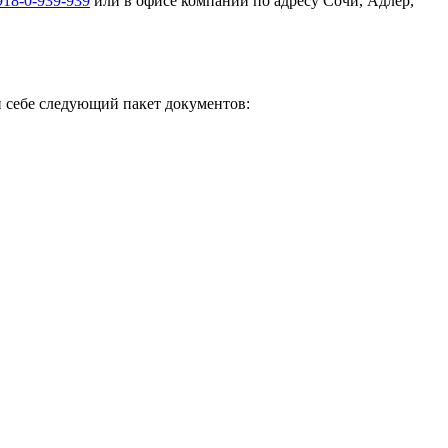
918-0-939-939
или в офисе компании по адресу Сочи, Адлер,
 себе следующий пакет документов: