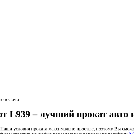
то в Сочи
от L939 ‒ лучший прокат авто 
. Наши условия проката максимально простые, поэтому Вы сможет