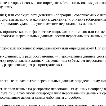
льтате которых невозможно определить без использования доп
 данных.
ция) или совокупность действий (операций), совершаемых с исп
, систематизацию, накопление, хранение, уточнение (обновление
локирование, удаление, уничтожение персональных данных.
н, юридическое или физическое лицо, самостоятельно или совм
обработки персональных данных, состав персональных данных, 
ямо или косвенно к определенному или определяемому Пользоват
ых данных для распространения, — персональные данные, досту
ботку персональных данных, разрешенных субъектом персональн
, разрешенные для распространения).
.
авленные на раскрытие персональных данных определенному лиц
я, направленные на раскрытие персональных данных неопределе
руга лиц, в том числе обнародование персональных данных в с
персональным данным каким-либо иным способом.
ча персональных данных на территорию иностранного государст