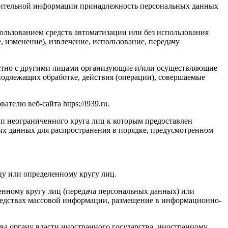
олнительной информации принадлежность персональных данных
ользованием средств автоматизации или без использования
, изменение), извлечение, использование, передачу
естно с другими лицами организующие и/или осуществляющие
подлежащих обработке, действия (операции), совершаемые
елю веб-сайта https://l939.ru.
п неограниченного круга лиц к которым предоставлен
ых данных для распространения в порядке, предусмотренном
у или определенному кругу лиц.
нному кругу лиц (передача персональных данных) или
редствах массовой информации, размещение в информационно-
ва органу власти иностранного государства, иностранному