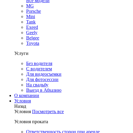
Все модели
MG
Porsche
Mini
Tank
Exeed
Geely
Belgee
Toyota
Услуги
Без водителя
С водителем
Для видеосъемки
Для фотосессии
На свадьбу
Выезд в Абхазию
О компании
Условия
Назад
Условия
Посмотреть все
Условия проката
Ответственность сторон при аренде