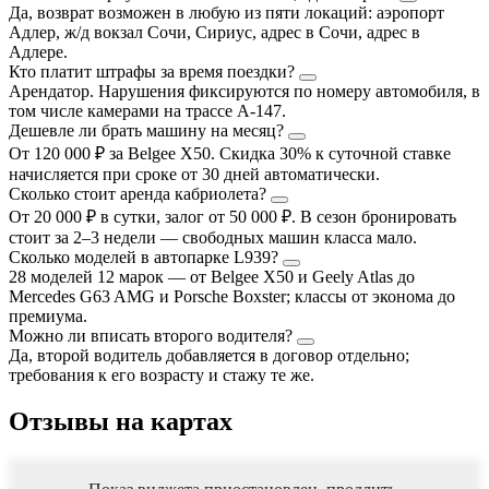
Да, возврат возможен в любую из пяти локаций: аэропорт
Адлер, ж/д вокзал Сочи, Сириус, адрес в Сочи, адрес в
Адлере.
Кто платит штрафы за время поездки?
Арендатор. Нарушения фиксируются по номеру автомобиля, в
том числе камерами на трассе А-147.
Дешевле ли брать машину на месяц?
От 120 000 ₽ за Belgee X50. Скидка 30% к суточной ставке
начисляется при сроке от 30 дней автоматически.
Сколько стоит аренда кабриолета?
От 20 000 ₽ в сутки, залог от 50 000 ₽. В сезон бронировать
стоит за 2–3 недели — свободных машин класса мало.
Сколько моделей в автопарке L939?
28 моделей 12 марок — от Belgee X50 и Geely Atlas до
Mercedes G63 AMG и Porsche Boxster; классы от эконома до
премиума.
Можно ли вписать второго водителя?
Да, второй водитель добавляется в договор отдельно;
требования к его возрасту и стажу те же.
Отзывы на картах