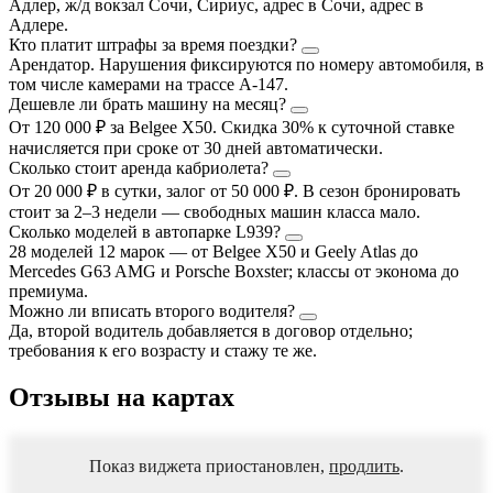
Адлер, ж/д вокзал Сочи, Сириус, адрес в Сочи, адрес в
Адлере.
Кто платит штрафы за время поездки?
Арендатор. Нарушения фиксируются по номеру автомобиля, в
том числе камерами на трассе А-147.
Дешевле ли брать машину на месяц?
От 120 000 ₽ за Belgee X50. Скидка 30% к суточной ставке
начисляется при сроке от 30 дней автоматически.
Сколько стоит аренда кабриолета?
От 20 000 ₽ в сутки, залог от 50 000 ₽. В сезон бронировать
стоит за 2–3 недели — свободных машин класса мало.
Сколько моделей в автопарке L939?
28 моделей 12 марок — от Belgee X50 и Geely Atlas до
Mercedes G63 AMG и Porsche Boxster; классы от эконома до
премиума.
Можно ли вписать второго водителя?
Да, второй водитель добавляется в договор отдельно;
требования к его возрасту и стажу те же.
Отзывы на картах
Показ виджета приостановлен,
продлить
.