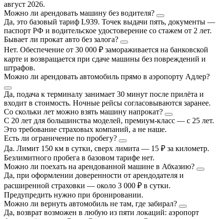
август 2026.
Можно ли арендовать машину без водителя?
Да, это базовый тариф L939. Точек выдачи пять, документы —
паспорт РФ и водительское удостоверение со стажем от 2 лет.
Бывает ли прокат авто без залога?
Нет. Обеспечение от 30 000 ₽ замораживается на банковской
карте и возвращается при сдаче машины без повреждений и
штрафов.
Можно ли арендовать автомобиль прямо в аэропорту Адлер?
Да, подача к терминалу занимает 30 минут после прилёта и
входит в стоимость. Ночные рейсы согласовываются заранее.
Со скольки лет можно взять машину напрокат?
С 20 лет для большинства моделей, премиум-класс — с 25 лет.
Это требование страховых компаний, а не наше.
Есть ли ограничение по пробегу?
Да. Лимит 150 км в сутки, сверх лимита — 15 ₽ за километр.
Безлимитного пробега в базовом тарифе нет.
Можно ли поехать на арендованной машине в Абхазию?
Да, при оформлении доверенности от арендодателя и
расширенной страховки — около 3 000 ₽ в сутки.
Предупредить нужно при бронировании.
Можно ли вернуть автомобиль не там, где забирал?
Да, возврат возможен в любую из пяти локаций: аэропорт