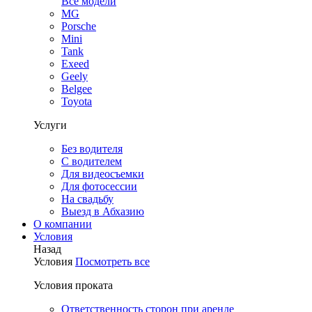
Все модели
MG
Porsche
Mini
Tank
Exeed
Geely
Belgee
Toyota
Услуги
Без водителя
С водителем
Для видеосъемки
Для фотосессии
На свадьбу
Выезд в Абхазию
О компании
Условия
Назад
Условия
Посмотреть все
Условия проката
Ответственность сторон при аренде