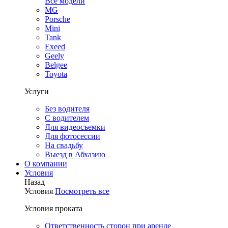
Все модели
MG
Porsche
Mini
Tank
Exeed
Geely
Belgee
Toyota
Услуги
Без водителя
С водителем
Для видеосъемки
Для фотосессии
На свадьбу
Выезд в Абхазию
О компании
Условия
Назад
Условия
Посмотреть все
Условия проката
Ответственность сторон при аренде