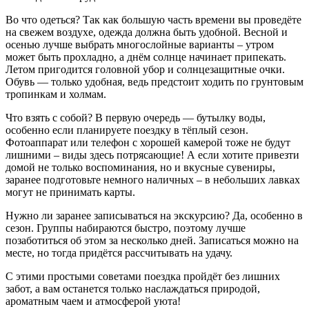
Во что одеться? Так как большую часть времени вы проведёте
на свежем воздухе, одежда должна быть удобной. Весной и
осенью лучше выбрать многослойные варианты – утром
может быть прохладно, а днём солнце начинает припекать.
Летом пригодится головной убор и солнцезащитные очки.
Обувь — только удобная, ведь предстоит ходить по грунтовым
тропинкам и холмам.
Что взять с собой? В первую очередь — бутылку воды,
особенно если планируете поездку в тёплый сезон.
Фотоаппарат или телефон с хорошей камерой тоже не будут
лишними – виды здесь потрясающие! А если хотите привезти
домой не только воспоминания, но и вкусные сувениры,
заранее подготовьте немного наличных – в небольших лавках
могут не принимать карты.
Нужно ли заранее записываться на экскурсию? Да, особенно в
сезон. Группы набираются быстро, поэтому лучше
позаботиться об этом за несколько дней. Записаться можно на
месте, но тогда придётся рассчитывать на удачу.
С этими простыми советами поездка пройдёт без лишних
забот, а вам останется только наслаждаться природой,
ароматным чаем и атмосферой уюта!