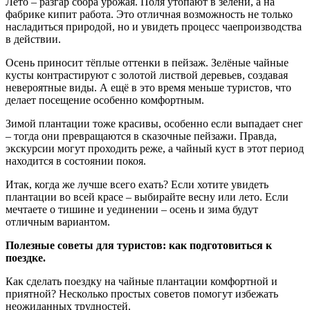
Лето – разгар сбора урожая. Поля утопают в зелени, а на
фабрике кипит работа. Это отличная возможность не только
насладиться природой, но и увидеть процесс чаепроизводства
в действии.
Осень приносит тёплые оттенки в пейзаж. Зелёные чайные
кусты контрастируют с золотой листвой деревьев, создавая
невероятные виды. А ещё в это время меньше туристов, что
делает посещение особенно комфортным.
Зимой плантации тоже красивы, особенно если выпадает снег
– тогда они превращаются в сказочные пейзажи. Правда,
экскурсии могут проходить реже, а чайный куст в этот период
находится в состоянии покоя.
Итак, когда же лучше всего ехать? Если хотите увидеть
плантации во всей красе – выбирайте весну или лето. Если
мечтаете о тишине и уединении – осень и зима будут
отличным вариантом.
Полезные советы для туристов: как подготовиться к
поездке.
Как сделать поездку на чайные плантации комфортной и
приятной? Несколько простых советов помогут избежать
неожиданных трудностей.