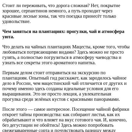
Стоит ли переживать, что дорога сложная? Нет, покрытие
хорошее, серпантинов немного, а путь проходит через
красивые лесные зоны, так что поездка принесёт только
удовольствие.
Чем заняться на плантациях: прогулки, чай и атмосфера
уюта.
Что делать на чайных плантациях Мацесты, кроме того, чтобы
любоваться потрясающими видами? Здесь можно не просто
гулять, а полностью погрузиться в атмосферу чаеводства и
узнать все секреты этого ароматного напитка.
Первым делом стоит отправиться на экскурсию по
плантациям. Опытный гид расскажет, как зародилось чайное
дело в России, чем мацестинский чай отличается от других и
почему именно здесь созданы идеальные условия для его
выращивания. Это не просто лекция, а увлекательная
прогулка среди зелёных кустов с красивыми панорамами.
После этого — самое интересное. Посещение чайной фабрики
откроет тайны производства: как собирают листья, как их
обрабатывают и что влияет на вкус готового чая. И, конечно,
без дегустации не обойтись! Здесь можно попробовать
свежезаваренные сорта и почувствовать разницу между