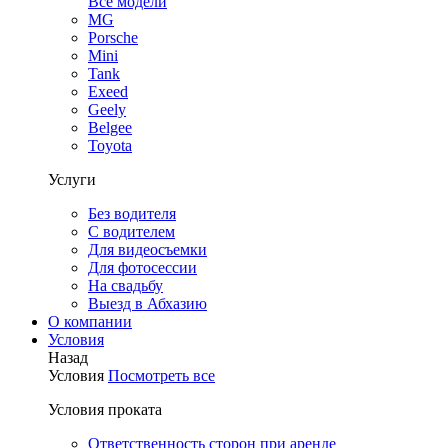
Все модели
MG
Porsche
Mini
Tank
Exeed
Geely
Belgee
Toyota
Услуги
Без водителя
С водителем
Для видеосъемки
Для фотосессии
На свадьбу
Выезд в Абхазию
О компании
Условия
Назад
Условия
Посмотреть все
Условия проката
Ответственность сторон при аренде